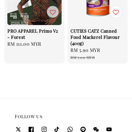
PRO APPAREL Primo V2
CUTIES CATZ Canned
- Forest
Food Mackerel Flavour
(400g)
Regular
RM 111.00 MYR
Sale
RM 5.90 MYR
Regular
price
price
price
RM 7.00 MYR
Follow us