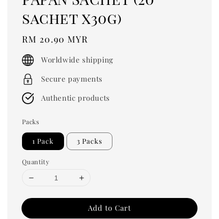
sachet x30g)
Regular
RM 20.90 MYR
price
Worldwide shipping
Secure payments
Authentic products
Packs
1 Pack
3 Packs
Quantity
Add to Cart