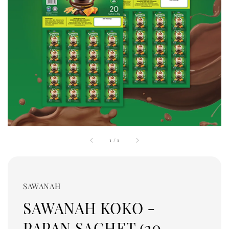
1
/
1
SAWANAH
SAWANAH KOKO -
PAPAN SACHET (20