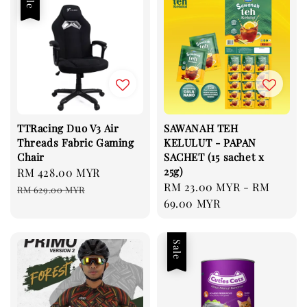
TTRacing Duo V3 Air
SAWANAH TEH
Threads Fabric Gaming
KELULUT - PAPAN
Chair
SACHET (15 sachet x
25g)
Sale
RM 428.00 MYR
Regular
Regular
RM 23.00 MYR
-
RM
price
price
RM 629.00 MYR
price
69.00 MYR
Sale